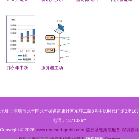
务流程与信
府互娱 深
饮料行业面
居产品引领
息系统集成
化游戏生态
向智能制造
市场，电商
服务的深度
布局，拓展
的精益数字
成主流购买
解析
技术创新能
化工厂MES
渠道
力
解决方案分
析
邦永年中跃
服务器主动
升记 从软
推送消息数
件供应商到
据给客户端
调库加速器
的技术驱动
的决胜时刻
与实践
地址：深圳市龙华区龙华街道富康社区东环二路8号中执时代广场B座18J
电话：1371326**
Copyright © 2026
www.reached-gmbh.com
信息系统集成服务
深圳爱马