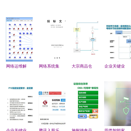
网络运维解
网络系统集
大宗商品仓
企业关键业
决方案
成工程项目
储系统中车
务流程的系
施工设计招
辆出入库的
统集成优化
标文件模
集成设计
从战略规划
板.doc
到产销协同
的四维协作
企业关键业
腾讯入股乐
施耐德食品
四类智能家